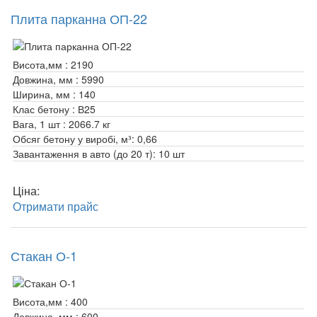
Плита парканна ОП-22
Висота,мм :
2190
Довжина, мм :
5990
Ширина, мм :
140
Клас бетону :
В25
Вага, 1 шт :
2066.7 кг
Обсяг бетону у виробі, м³:
0,66
Завантаження в авто (до 20 т):
10 шт
Ціна:
Отримати прайс
Стакан О-1
Висота,мм :
400
Довжина, мм :
600