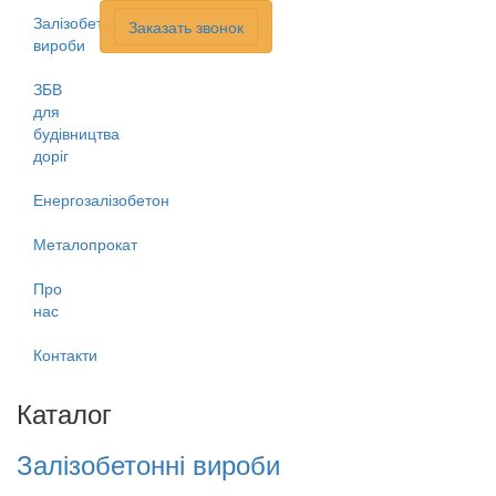
Залізобетонні
Заказать звонок
вироби
ЗБВ
для
будівництва
доріг
Енергозалізобетон
Металопрокат
Про
нас
Контакти
Каталог
Залізобетонні вироби