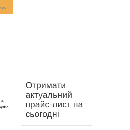
нок
Отримати
актуальний
та,
прайс-лист на
ідних
сьогодні