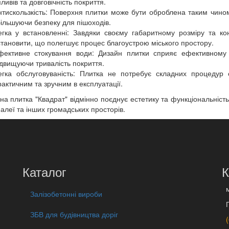
ливів та довговічність покриття.
нтискользкість: Поверхня плитки може бути оброблена таким чином,
більшуючи безпеку для пішоходів.
егка у встановленні: Завдяки своєму габаритному розміру та кон
становити, що полегшує процес благоустрою міського простору.
фективне стокування води: Дизайн плитки сприяє ефективному 
ідвищуючи тривалість покриття.
егка обслуговуваність: Плитка не потребує складних процедур 
рактичним та зручним в експлуатації.
на плитка "Квадрат" відмінно поєднує естетику та функціональність
 алеї та інших громадських просторів.
Каталог
К
Залізобетонні вироби
ЗБВ для будівництва доріг