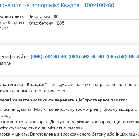
арна плитка Колор-мікс Квадрат 100х100х60
Висота,мм :
60
Клас бетону :
B35
Телефонуйте:
(098) 592-86-86
,
(093) 592-86-86
,
(095) 592-86-
мови.
рна плитка "Квадрат"
- це сучасне та стильне рішення для оформ
ичною формою та естетичністю.
чові характеристики та переваги цієї тротуарної плитки:
учасний дизайн: Має чітко виражену геометричну форму квадрата,
игляд.
ізноманітність кольорів: Доступна у різних кольорах, що дозвол
рхітектурному стилю чи місцевим умовам.
исока міцність: Виготовлена з високоякісного бетону або інших міцни