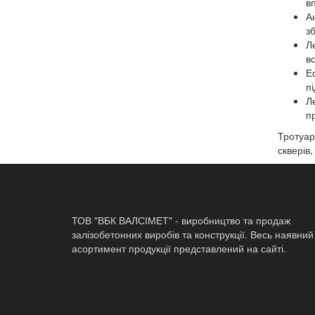
вп
А
з
Л
в
Е
п
Л
п
Тротуар
скверів,
ТОВ "ВБК ВАЛСІМЕТ" - виробництво та продаж
залізобетонних виробів та конструкції. Весь наявний
асортимент продукції представлений на сайті.