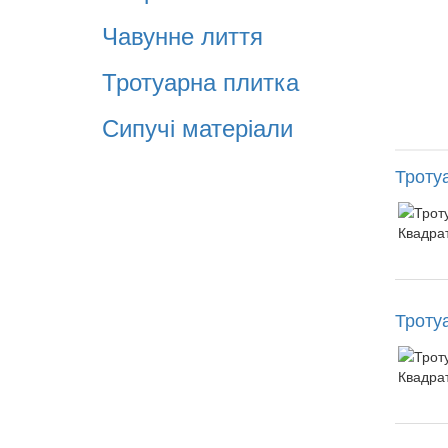
Чавунне лиття
Тротуарна плитка
Сипучі матеріали
Троту
Троту