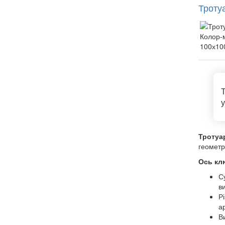
Троту
у
Тротуа
геометр
Ось клю
С
в
Р
а
В